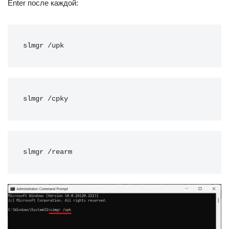
Enter после каждой:
slmgr /upk
slmgr /cpky
slmgr /rearm