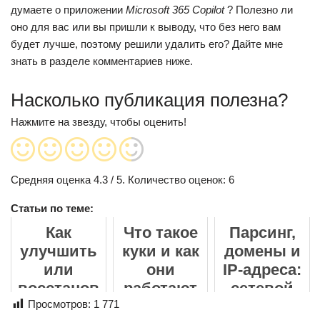
думаете о приложении
Microsoft 365 Copilot
? Полезно ли
оно для вас или вы пришли к выводу, что без него вам
будет лучше, поэтому решили удалить его? Дайте мне
знать в разделе комментариев ниже.
Насколько публикация полезна?
Нажмите на звезду, чтобы оценить!
Средняя оценка
4.3
/ 5. Количество оценок:
6
Статьи по теме:
Как
Что такое
Парсинг,
улучшить
куки и как
домены и
или
они
IP-адреса:
восстанов
работают
сетевой
ить фото
Просмотров:
1 771
уровень