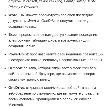
службы Microsoft, такие как
Bing
,
Family Safety
,
MSN
,
Privacy
и
Rewards
.
Word:
Вы можете просмотреть все свои последние
документы
Word
из
OneDrive
и получить опции для
создания новых.
Excel
: предоставляет вам доступ к вашим последним
электронным таблицам
Excel
и возможности для
создания новых.
PowerPoint
: просматривайте свои недавние презентации
и создавайте новые, используя всевозможные шаблоны.
Outlook
: ссылка, которая открывает
outlook.com
веб-
сайт в вашем веб-браузере, где вы можете проверить
свою электронную почту.
OneDrive
: открывает
onedrive.com
веб-сайт в вашем
веб-браузере по умолчанию, где вы можете управлять
всеми файлами, хранящимися в облачной службе
Microsoft.