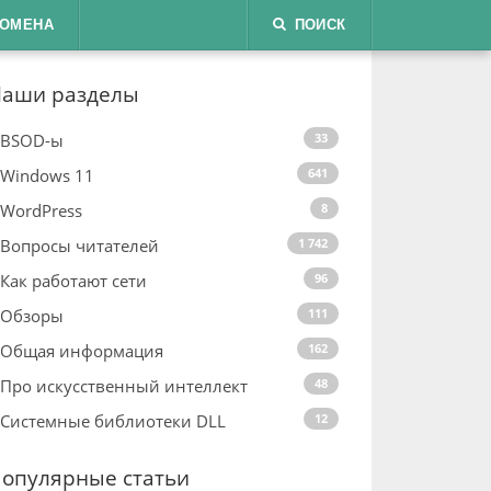
ДОМЕНА
ПОИСК
аши разделы
BSOD-ы
33
Windows 11
641
WordPress
8
Вопросы читателей
1 742
Как работают сети
96
Обзоры
111
Общая информация
162
Про искусственный интеллект
48
Системные библиотеки DLL
12
опулярные статьи