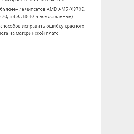
бъяснение чипсетов AMD AM5 (X870E,
870, B850, B840 и все остальные)
 способов исправить ошибку красного
вета на материнской плате