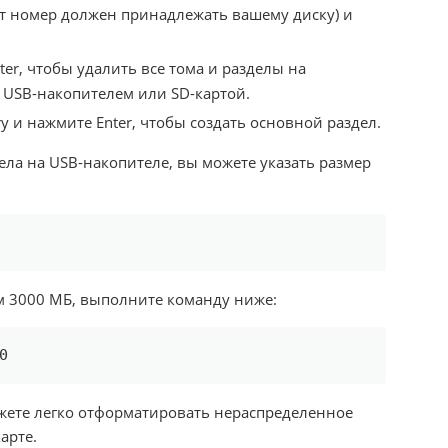
от номер должен принадлежать вашему диску) и
er, чтобы удалить все тома и разделы на
 USB-накопителем или SD-картой.
ary и нажмите Enter, чтобы создать основной раздел.
дела на USB-накопителе, вы можете указать размер
м 3000 МБ, выполните команду ниже:
0
жете легко отформатировать нераспределенное
арте.