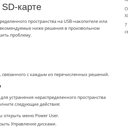
 SD-карте
О
X
ределенного пространства на USB-накопителе или
7
 рекомендуемые ниже решения в произвольном
с
шить проблему.
, связанного с каждым из перечисленных решений.
и
для устранения нераспределенного пространства
олните следующие действия:
ы открыть меню Power User.
крыть Управление дисками.