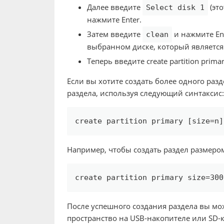
Далее введите
(эт
Select disk 1
нажмите Enter.
Затем введите
и нажмите Ent
clean
выбранном диске, который является
Теперь введите create partition prim
Если вы хотите создать более одного раз
раздела, используя следующий синтаксис:
create partition primary [size=n]
Например, чтобы создать раздел размеро
create partition primary size=300
После успешного создания раздела вы мо
пространство на USB-накопителе или SD-к