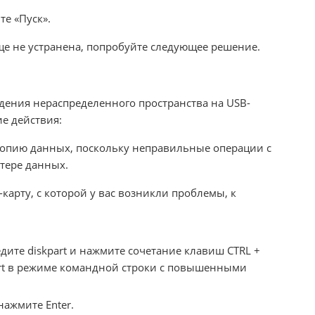
е «Пуск».
ще не устранена, попробуйте следующее решение.
ждения нераспределенного пространства на USB-
е действия:
копию данных, поскольку неправильные операции с
отере данных.
арту, с которой у вас возникли проблемы, к
ите diskpart и нажмите сочетание клавиш CTRL +
Part в режиме командной строки с повышенными
нажмите Enter.