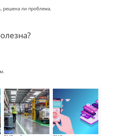
, решена ли проблема.
полезна?
м.