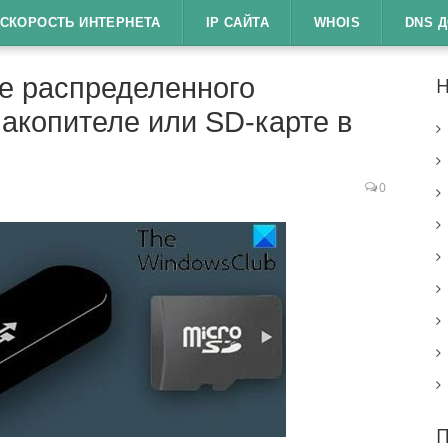
СКОРОСТЬ ИНТЕРНЕТА
IP САЙТА
WHOIS
DNS 
не распределенного
Н
акопителе или SD-карте в
0
П