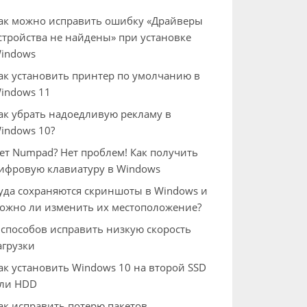
ак можно исправить ошибку «Драйверы
стройства не найдены» при установке
indows
ак установить принтер по умолчанию в
indows 11
ак убрать надоедливую рекламу в
indows 10?
ет Numpad? Нет проблем! Как получить
ифровую клавиатуру в Windows
уда сохраняются скриншоты в Windows и
ожно ли изменить их местоположение?
 способов исправить низкую скорость
агрузки
ак установить Windows 10 на второй SSD
ли HDD
ак исправить потерю пакетов