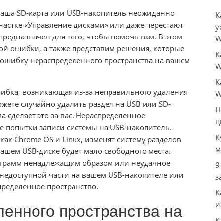
 ваша SD-карта или USB-накопитель неожиданно
К
настке «Управление дисками» или даже перестают
у
т предназначен для того, чтобы помочь вам. В этом
W
й ошибки, а также представим решения, которые
К
 ошибку нераспределенного пространства на вашем
W
К
ибка, возникающая из-за неправильного удаления
W
жете случайно удалить раздел на USB или SD-
Н
а сделает это за вас. Нераспределенное
ц
ле попытки записи системы на USB-накопитель.
К
ак Chrome OS и Linux, изменят систему разделов
м
вашем USB-диске будет мало свободного места.
ограмм ненадлежащим образом или неудачное
9
недоступной части на вашем USB-накопителе или
з
спределенное пространство.
К
и
енного пространства на
К