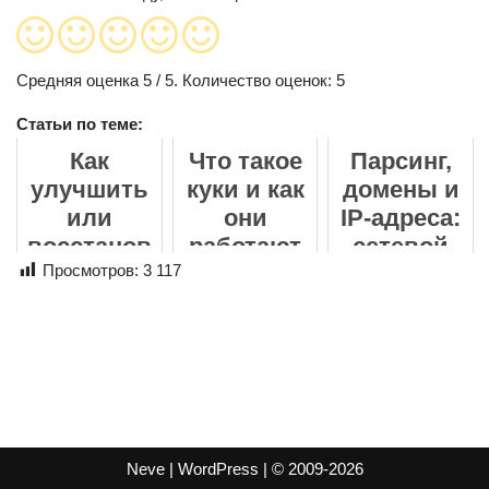
Средняя оценка
5
/ 5. Количество оценок:
5
Статьи по теме:
Как
Что такое
Парсинг,
улучшить
куки и как
домены и
или
они
IP-адреса:
восстанов
работают
сетевой
ить фото
Просмотров:
3 117
уровень
онлайн: от
сбора
размытых
данных
кадров до
семейных
архивов
Neve | WordPress | © 2009-2026