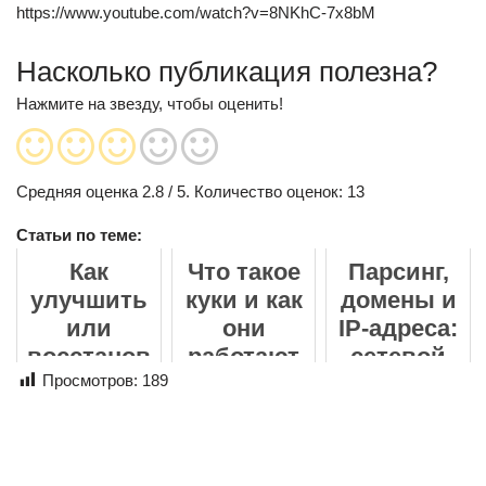
https://www.youtube.com/watch?v=8NKhC-7x8bM
Насколько публикация полезна?
Нажмите на звезду, чтобы оценить!
Средняя оценка
2.8
/ 5. Количество оценок:
13
Статьи по теме:
Как
Что такое
Парсинг,
улучшить
куки и как
домены и
или
они
IP-адреса:
восстанов
работают
сетевой
ить фото
Просмотров:
189
уровень
онлайн: от
сбора
размытых
данных
кадров до