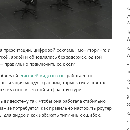
К
у
W
К
W
К
я презентаций, цифровой рекламы, мониторинга и
W
кой, яркой и обновлялась без задержек, одной
— правильно подключить её к сети.
Н
ц
роблемой:
дисплей видеостены
работает, но
К
хронизация между экранами, тормоза или полное
м
тся именно в сетевой инфраструктуре.
9
ть видеостену так, чтобы она работала стабильно
з
вание потребуется, как правильно настроить роутер
К
ны для видео и как избежать типичных ошибок,
и
К