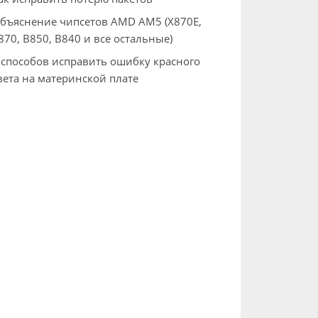
бъяснение чипсетов AMD AM5 (X870E,
870, B850, B840 и все остальные)
 способов исправить ошибку красного
вета на материнской плате