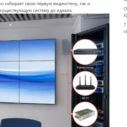
ко собирает свою первую видеостену, так и
О
 существующую систему до идеала.
X
7
с