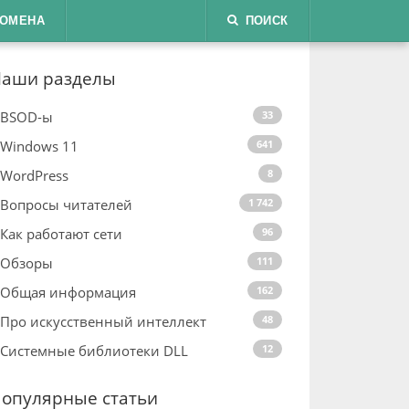
ДОМЕНА
ПОИСК
аши разделы
BSOD-ы
33
Windows 11
641
WordPress
8
Вопросы читателей
1 742
Как работают сети
96
Обзоры
111
Общая информация
162
Про искусственный интеллект
48
Системные библиотеки DLL
12
опулярные статьи