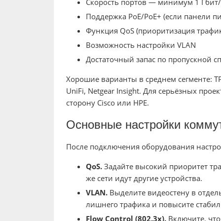
Скорость портов — минимум 1 Гбит/с,
Поддержка PoE/PoE+ (если панели пи
Функция QoS (приоритизация трафик
Возможность настройки VLAN
Достаточный запас по пропускной сп
Хорошие варианты в среднем сегменте: TP-L
UniFi, Netgear Insight. Для серьёзных про
сторону Cisco или HPE.
Основные настройки комму
После подключения оборудования настро
QoS.
Задайте высокий приоритет тра
же сети идут другие устройства.
VLAN.
Выделите видеостену в отдель
лишнего трафика и повысите стабил
Flow Control (802.3x).
Включите, что