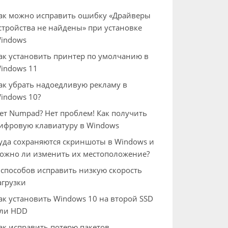
ак можно исправить ошибку «Драйверы
стройства не найдены» при установке
indows
ак установить принтер по умолчанию в
indows 11
ак убрать надоедливую рекламу в
indows 10?
ет Numpad? Нет проблем! Как получить
ифровую клавиатуру в Windows
уда сохраняются скриншоты в Windows и
ожно ли изменить их местоположение?
 способов исправить низкую скорость
агрузки
ак установить Windows 10 на второй SSD
ли HDD
ак исправить потерю пакетов