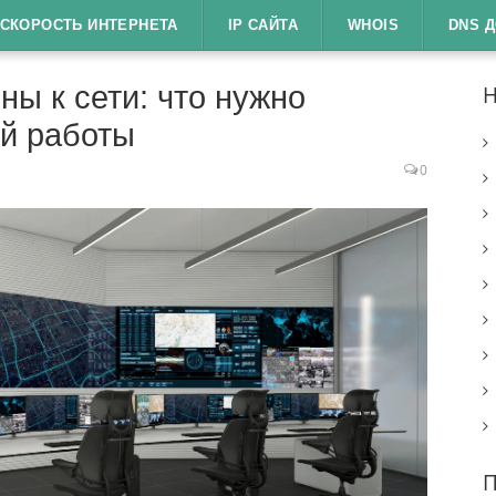
СКОРОСТЬ ИНТЕРНЕТА
IP САЙТА
WHOIS
DNS 
ы к сети: что нужно
Н
ой работы
0
П