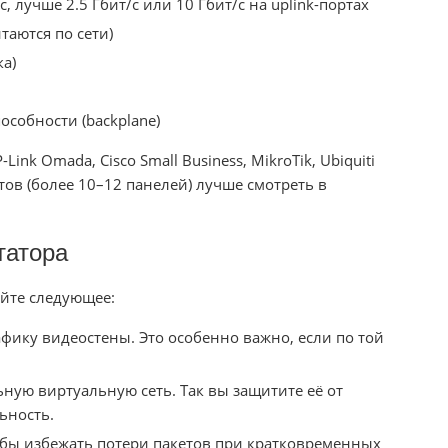
 лучше 2.5 Гбит/с или 10 Гбит/с на uplink-портах
таются по сети)
а)
особности (backplane)
ink Omada, Cisco Small Business, MikroTik, Ubiquiti
ектов (более 10–12 панелей) лучше смотреть в
татора
йте следующее:
фику видеостены. Это особенно важно, если по той
ную виртуальную сеть. Так вы защитите её от
ьность.
бы избежать потери пакетов при кратковременных