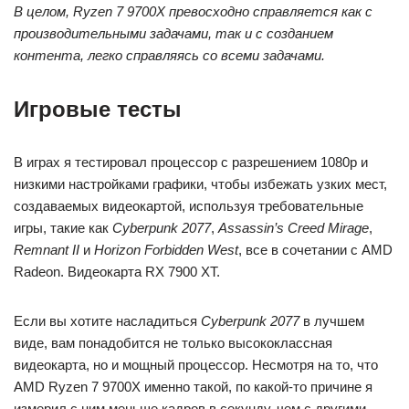
В целом, Ryzen 7 9700X превосходно справляется как с
производительными задачами, так и с созданием
контента, легко справляясь со всеми задачами.
Игровые тесты
В играх я тестировал процессор с разрешением 1080p и
низкими настройками графики, чтобы избежать узких мест,
создаваемых видеокартой, используя требовательные
игры, такие как
Cyberpunk 2077
,
Assassin’s Creed Mirage
,
Remnant II
и
Horizon Forbidden West
, все в сочетании с AMD
Radeon. Видеокарта RX 7900 XT.
Если вы хотите насладиться
Cyberpunk 2077
в лучшем
виде, вам понадобится не только высококлассная
видеокарта, но и мощный процессор. Несмотря на то, что
AMD Ryzen 7 9700X именно такой, по какой-то причине я
измерил с ним меньше кадров в секунду, чем с другими