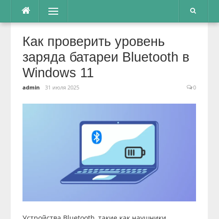
Перейти
Меню
к
содержимому
Как проверить уровень
заряда батареи Bluetooth в
Windows 11
admin
31 июля 2025
0
Устройства Bluetooth, такие как наушники,