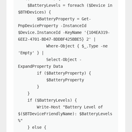
    $BatteryLevels = foreach ($Device in 
$BTHDevices) {

        $BatteryProperty = Get-
PnpDeviceProperty -InstanceId 
$Device.InstanceId -KeyName '{104EA319-
6EE2-4701-BD47-8DDBF425BBE5} 2' |

            Where-Object { $_.Type -ne 
'Empty' } |

            Select-Object -
ExpandProperty Data

        if ($BatteryProperty) {

            $BatteryProperty

        }

    }

    if ($BatteryLevels) {

        Write-Host "Battery Level of 
$($BTDeviceFriendlyName): $BatteryLevels 
%"

    } else {
