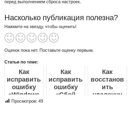
перед выполнением сброса настроек.
Насколько публикация полезна?
Нажмите на звезду, чтобы оценить!
Оценок пока нет. Поставьте оценку первым.
Статьи по теме:
Как
Как
Как
исправить
исправить
восстанов
ошибку
ошибку
ить
«Windows
«Сбой
удаленну
не удаётся
Просмотров:
49
криптогра
ю папку на
получить
фических
рабочем
доступ к
служб во
столе в
указанном
время
Windows