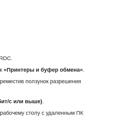
 RDC.
ок
«Принтеры и буфер обмена»
.
ереместив ползунок разрешения
бит/с или выше)
.
 рабочему столу с удаленным ПК