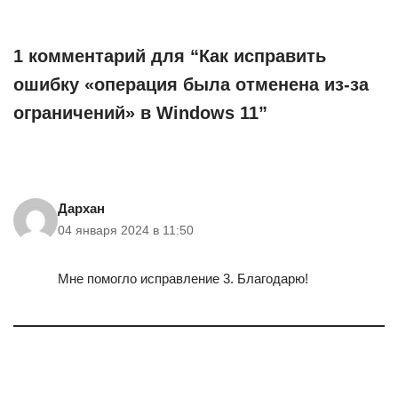
онлайн: от
сбора
размытых
данных
кадров до
1 комментарий для “Как исправить
семейных
ошибку «операция была отменена из-за
архивов
ограничений» в Windows 11”
Дархан
04 января 2024 в 11:50
Мне помогло исправление 3. Благодарю!