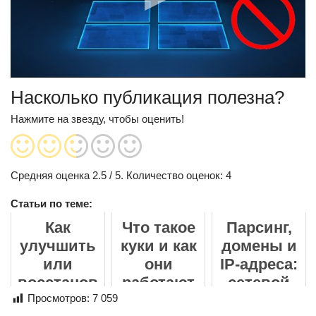
Насколько публикация полезна?
Нажмите на звезду, чтобы оценить!
Средняя оценка
2.5
/ 5. Количество оценок:
4
Статьи по теме:
Как
Что такое
Парсинг,
улучшить
куки и как
домены и
или
они
IP-адреса:
восстанов
работают
сетевой
ить фото
Просмотров:
7 059
уровень