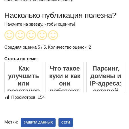
Насколько публикация полезна?
Нажмите на звезду, чтобы оценить!
Средняя оценка
5
/ 5. Количество оценок:
2
Статьи по теме:
Как
Что такое
Парсинг,
улучшить
куки и как
домены и
или
они
IP-адреса:
восстанов
работают
сетевой
ить фото
Просмотров:
154
уровень
онлайн: от
сбора
размытых
данных
кадров до
Метки:
ЗАЩИТА ДАННЫХ
СЕТИ
семейных