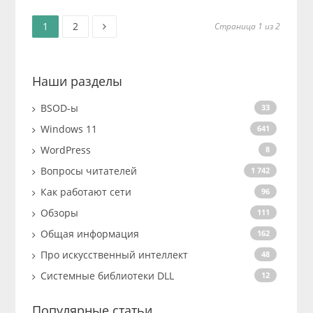
Старница
Старница
Пагинация
1
2
Страница 1 из 2
записей
Наши разделы
BSOD-ы
33
Windows 11
641
WordPress
8
Вопросы читателей
1 742
Как работают сети
96
Обзоры
111
Общая информация
162
Про искусственный интеллект
48
Системные библиотеки DLL
12
Популярные статьи