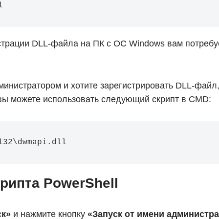
l
страции DLL-файла на ПК с ОС Windows вам потребуе
дминистратором и хотите зарегистрировать DLL-файл
 вы можете использовать следующий скрипт в CMD:
l32\dwmapi.dll
рипта PowerShell
ск»
и нажмите кнопку
«Запуск от имени администр