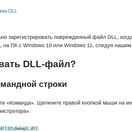
еки DLL
ьно зарегистрировать поврежденный файл DLL, когда
LL на ПК с Windows 10 или Windows 11, следуя наши
овать DLL-файл?
омандной строки
те «Команда». Щелкните правой кнопкой мыши на ин
нистратора».
dll32\dwmapi.dll