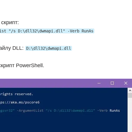
скрипт:
ist "/s D:\dll32\dwmapi.dll" -Verb RunAs
айлу DLL:
D:\dll32\dwmapi.dll
крипт PowerShell.