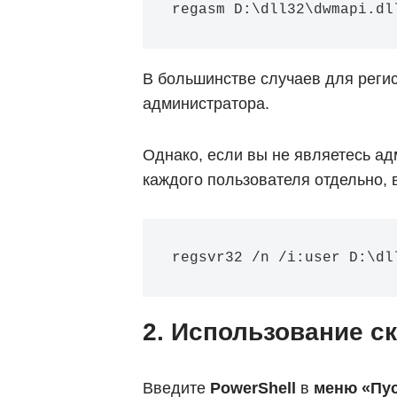
regasm D:\dll32\dwmapi.dl
В большинстве случаев для реги
администратора.
Однако, если вы не являетесь а
каждого пользователя отдельно,
regsvr32 /n /i:user D:\dl
2. Использование ск
Введите
PowerShell
в
меню «Пу