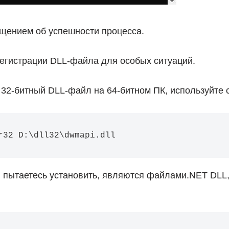
бщением об успешности процесса.
регистрации DLL-файла для особых ситуаций.
 32-битный DLL-файл на 64-битном ПК, используйте
r32 D:\dll32\dwmapi.dll
ы пытаетесь установить, являются файлами.NET DLL