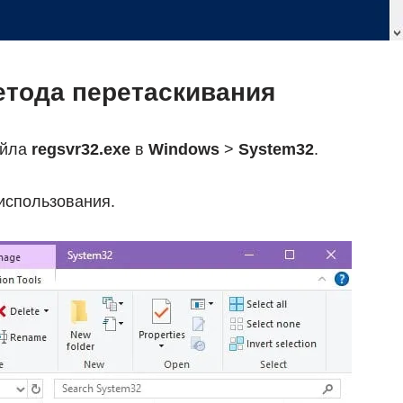
етода перетаскивания
айла
regsvr32.exe
в
Windows
>
System32
.
использования.