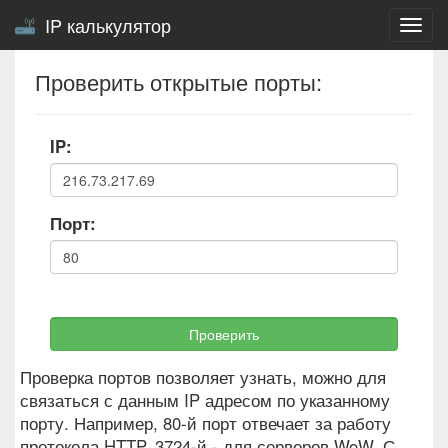
IP калькулятор
Togg
navig
Проверить открытые порты:
IP:
Порт:
Проверить
Проверка портов позволяет узнать, можно для
связаться с данным IP адресом по указанному
порту. Например, 80-й порт отвечает за работу
протокола HTTP, 3724-й - для серверов WoW. С