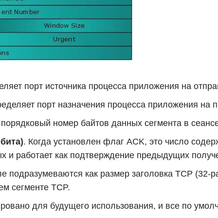
деляет порт источника процесса приложения на отпр
еделяет порт назначения процесса приложения на 
порядковый номер байтов данных сегмента в сеансе
бита)
. Когда установлен флаг ACK, это число сод
х и работает как подтверждение предыдущих получ
оле подразумеваются как размер заголовка TCP (32-р
ем сегменте TCP.
овано для будущего использования, и все по умол