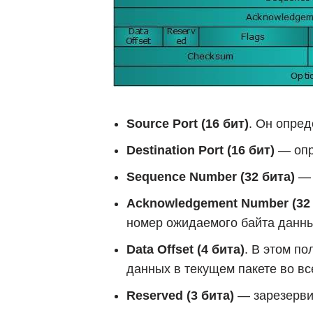
Source Port (16 бит)
. Он опре
Destination Port (16 бит)
— опр
Sequence Number (32 бита)
— 
Acknowledgement Number (32 
номер ожидаемого байта данны
Data Offset (4 бита)
. В этом п
данных в текущем пакете во вс
Reserved (3 бита)
— зарезервир