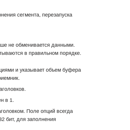
онения сегмента, перезапуска
ьше не обменивается данными.
тываются в правильном порядке.
циями и указывает объем буфера
риемник.
аголовков.
н в 1.
головком. Поле опций всегда
2 бит, для заполнения