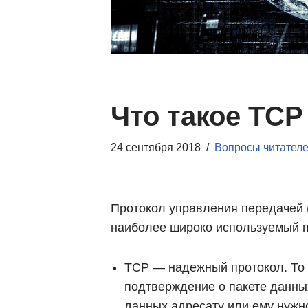
Что такое TCP
24 сентября 2018
Вопросы читател
Протокол управления передачей (
наиболее широко используемый пр
TCP — надежный протокол. То 
подтверждение о пакете данных
данных адресату или ему нужно