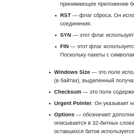
принимающее приложение бе
RST
— флаг сброса. Он испол
соединения.
SYN
— этот флаг использует
FIN
— этот флаг используетс
Поскольку пакеты с символа
Windows Size
— это поле испо
(в байтах), выделенный получа
Checksum
— это поле содержит
Urgent Pointer
. Он указывает 
Options
— обозначает дополнит
описывается в 32-битных слова
оставшихся битов используется