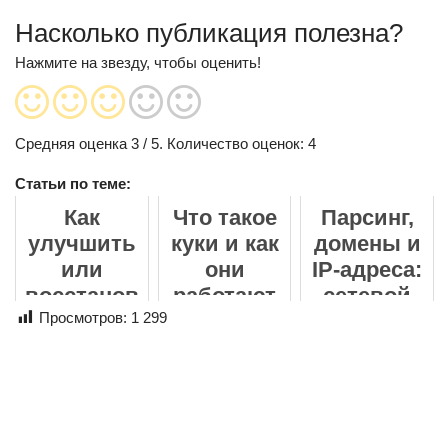
Насколько публикация полезна?
Нажмите на звезду, чтобы оценить!
Средняя оценка
3
/ 5. Количество оценок:
4
Статьи по теме:
Как
Что такое
Парсинг,
улучшить
куки и как
домены и
или
они
IP-адреса:
восстанов
работают
сетевой
ить фото
Просмотров:
1 299
уровень
онлайн: от
сбора
размытых
данных
кадров до
семейных