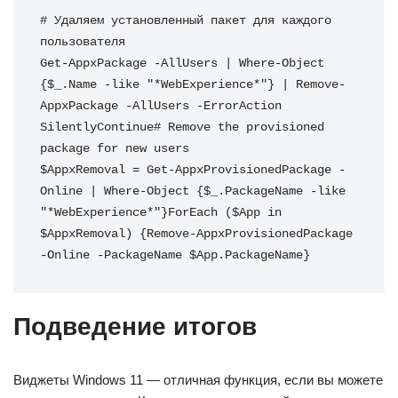
# Удаляем установленный пакет для каждого 
пользователя

Get-AppxPackage -AllUsers | Where-Object 
{$_.Name -like "*WebExperience*"} | Remove-
AppxPackage -AllUsers -ErrorAction 
SilentlyContinue# Remove the provisioned 
package for new users

$AppxRemoval = Get-AppxProvisionedPackage -
Online | Where-Object {$_.PackageName -like 
"*WebExperience*"}ForEach ($App in 
$AppxRemoval) {Remove-AppxProvisionedPackage 
-Online -PackageName $App.PackageName}
Подведение итогов
Виджеты Windows 11 — отличная функция, если вы можете