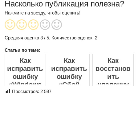
Насколько публикация полезна?
Нажмите на звезду, чтобы оценить!
Средняя оценка
3
/ 5. Количество оценок:
2
Статьи по теме:
Как
Как
Как
исправить
исправить
восстанов
ошибку
ошибку
ить
«Windows
«Сбой
удаленну
не удаётся
Просмотров:
2 597
криптогра
ю папку на
получить
фических
рабочем
доступ к
служб во
столе в
указанном
время
Windows
у
обработки
11
устройств
» в