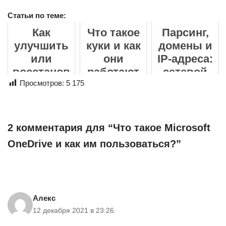
Статьи по теме:
Как
Что такое
Парсинг,
улучшить
куки и как
домены и
или
они
IP-адреса:
восстанов
работают
сетевой
ить фото
Просмотров:
5 175
уровень
онлайн: от
сбора
размытых
данных
кадров до
2 комментария для “Что такое Microsoft
семейных
OneDrive и как им пользоваться?”
архивов
Алекс
12 декабря 2021 в 23:26