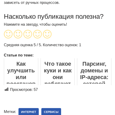
зависеть от ручных процессов.
Насколько публикация полезна?
Нажмите на звезду, чтобы оценить!
Средняя оценка
5
/ 5. Количество оценок:
1
Статьи по теме:
Как
Что такое
Парсинг,
улучшить
куки и как
домены и
или
они
IP-адреса:
восстанов
работают
сетевой
ить фото
Просмотров:
57
уровень
онлайн: от
сбора
размытых
данных
кадров до
Метки:
ИНТЕРНЕТ
СЕРВИСЫ