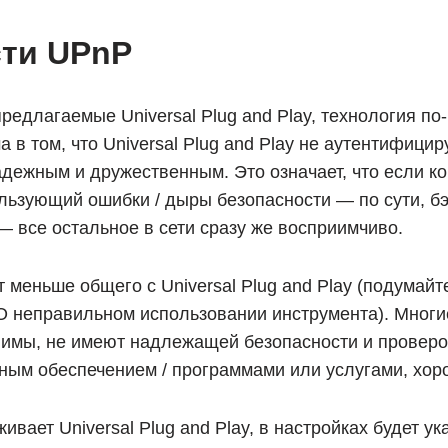
сти UPnP
редлагаемые Universal Plug and Play, технология п
 в том, что Universal Plug and Play не аутентифициру
адежным и дружественным. Это означает, что если 
ьзующий ошибки / дыры безопасности — по сути, бэ
 все остальное в сети сразу же восприимчиво.
 меньше общего с Universal Plug and Play (подумайте
. О неправильном использовании инструмента). Мног
вимы, не имеют надлежащей безопасности и проверо
ным обеспечением / программами или услугами, хор
ает Universal Plug and Play, в настройках будет ук