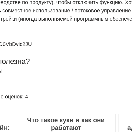
водстве по продукту), чтобы отключить функцию. Хо
 совместное использование / потоковое управление 
стройки (иногда выполняемой программным обеспече
=O0VbDvic2JU
полезна?
!
во оценок:
4
Что такое куки и как они
йн:
работают
а